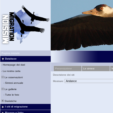
Pagina iniziale
Database
-
Homepage dei dati
Presentazione
Le sintesi
N
-
La nostra carta
Descrizione dei siti
Le osservazioni
Mostrare:
-
Sintesi annuale
Le gallerie
-
Tutte le foto
Statistiche
I siti di migrazione
Risorse e links