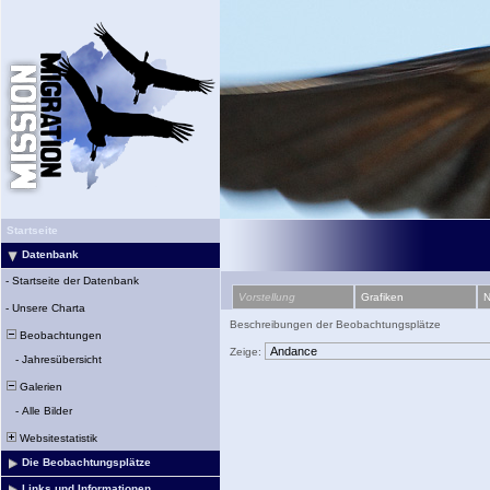
Startseite
Datenbank
-
Startseite der Datenbank
Vorstellung
Grafiken
N
-
Unsere Charta
Beschreibungen der Beobachtungsplätze
Beobachtungen
Zeige:
-
Jahresübersicht
Galerien
-
Alle Bilder
Websitestatistik
Die Beobachtungsplätze
Links und Informationen