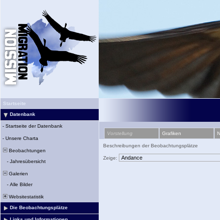
Startseite
Datenbank
-
Startseite der Datenbank
Vorstellung
Grafiken
N
-
Unsere Charta
Beschreibungen der Beobachtungsplätze
Beobachtungen
Zeige:
-
Jahresübersicht
Galerien
-
Alle Bilder
Websitestatistik
Die Beobachtungsplätze
Links und Informationen