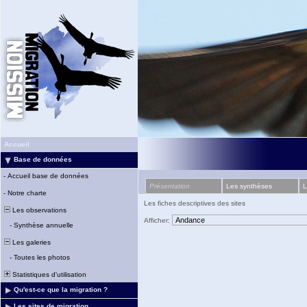
Accueil
Base de données
-
Accueil base de données
Présentation
Les synthèses
L
-
Notre charte
Les fiches descriptives des sites
Les observations
Afficher:
-
Synthèse annuelle
Les galeries
-
Toutes les photos
Statistiques d'utilisation
Qu'est-ce que la migration ?
Les sites de migration