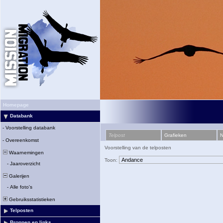
Homepage
Databank
-
Voorstelling databank
Telpost
Grafieken
N
-
Overeenkomst
Voorstelling van de telposten
Waarnemingen
Toon:
-
Jaaroverzicht
Galerijen
-
Alle foto's
Gebruiksstatistieken
Telposten
Bronnen en links