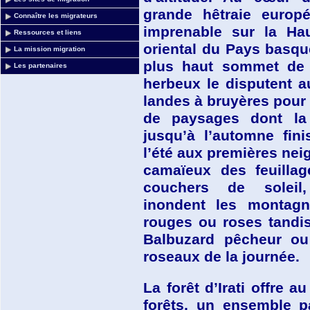
grande hêtraie europé
Connaître les migrateurs
imprenable sur la Hau
Ressources et liens
oriental du Pays basqu
La mission migration
plus haut sommet de 
Les partenaires
herbeux le disputent a
landes à bruyères pou
de paysages dont la 
jusqu’à l’automne fin
l’été aux premières nei
camaïeux des feuillag
couchers de soleil
inondent les montagne
rouges ou roses tandi
Balbuzard pêcheur ou
roseaux de la journée.
La forêt d’Irati offre a
forêts, un ensemble pa