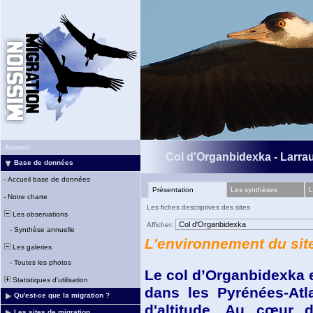
Accueil
Col d'Organbidexka - Larrau
Base de données
-
Accueil base de données
Présentation
Les synthèses
L
-
Notre charte
Les fiches descriptives des sites
Les observations
Afficher:
-
Synthèse annuelle
L'environnement du sit
Les galeries
-
Toutes les photos
Le col d’Organbidexka 
Statistiques d'utilisation
dans les Pyrénées-Atl
Qu'est-ce que la migration ?
d'altitude. Au cœur d
Les sites de migration