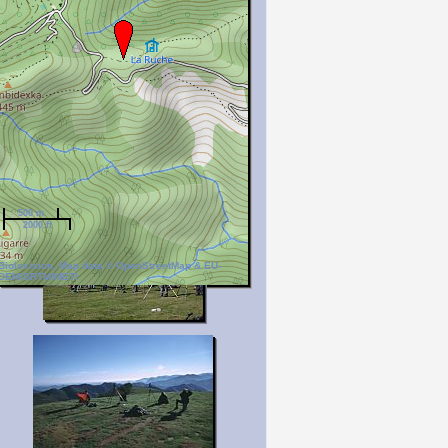
500 m
2000 ft
Biolovision, Map data © OpenStreetMap & EU-
DEM/SRTM/METI