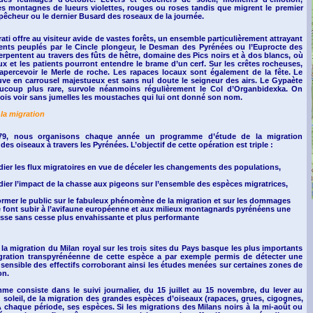
es montagnes de lueurs violettes, rouges ou roses tandis que migrent le premier
êcheur ou le dernier Busard des roseaux de la journée.
Irati offre au visiteur avide de vastes forêts, un ensemble particulièrement attrayant
rents peuplés par le Cincle plongeur, le Desman des Pyrénées ou l’Euprocte des
rpentent au travers des fûts de hêtre, domaine des Pics noirs et à dos blancs, où
x et les patients pourront entendre le brame d’un cerf. Sur les crêtes rocheuses,
apercevoir le Merle de roche. Les rapaces locaux sont également de la fête. Le
uve en carrousel majestueux est sans nul doute le seigneur des airs. Le Gypaète
ucoup plus rare, survole néanmoins régulièrement le Col d’Organbidexka. On
fois voir sans jumelles les moustaches qui lui ont donné son nom.
 la mi
g
ration
79, nous organisons chaque année un programme d’étude de la migration
es oiseaux à travers les Pyrénées. L’objectif de cette opération est triple :
dier les flux migratoires en vue de déceler les changements des populations,
dier l’impact de la chasse aux pigeons sur l’ensemble des espèces migratrices,
ormer le public sur le fabuleux phénomène de la migration et sur les dommages
 font subir à l’avifaune européenne et aux milieux montagnards pyrénéens une
sse sans cesse plus envahissante et plus performante
 la migration du Milan royal sur les trois sites du Pays basque les plus importants
gration transpyrénéenne de cette espèce a par exemple permis de détecter une
 sensible des effectifs corroborant ainsi les études menées sur certaines zones de
on.
me consiste dans le suivi journalier, du 15 juillet au 15 novembre, du lever au
 soleil, de la migration des grandes espèces d’oiseaux (rapaces, grues, cigognes,
A chaque période, ses espèces. Si les migrations des Milans noirs à la mi-août ou