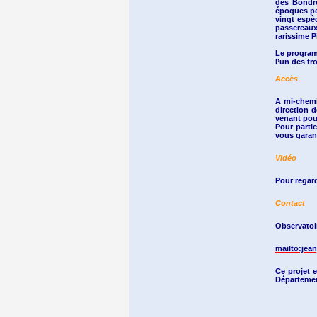
des Bondré
époques per
vingt espè
passereaux
rarissime P
Le programm
l’un des tr
Accès
A mi-chemin
direction d
venant pour
Pour parti
vous garant
Vidéo
Pour regar
Contact
Observatoi
mailto:jea
Ce projet 
Départemen