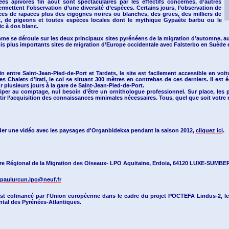
es apivores fin août sont spectaculaires par les effectifs concernés, d’autres
mettent l’observation d’une diversité d’espèces. Certains jours, l’observation de
ces de rapaces plus des cigognes noires ou blanches, des grues, des milliers de
, de pigeons et toutes espèces locales dont le mythique Gypaète barbu ou le
ic à dos blanc.
e se déroule sur les deux principaux sites pyrénéens de la migration d’automne, au
ois plus importants sites de migration d’Europe occidentale avec Falsterbo en Suède et
 entre Saint-Jean-Pied-de-Port et Tardets, le site est facilement accessible en voitu
es Chalets d’Irati, le col se situant 300 mètres en contrebas de ces derniers. Il est
 plusieurs jours à la gare de Saint-Jean-Pied-de-Port.
ciper au comptage, nul besoin d’être un ornithologue professionnel. Sur place, le
ir l’acquisition des connaissances minimales nécessaires. Tous, quel que soit votre
der une vidéo avec les paysages d'Organbidekxa pendant la saison 2012,
cliquez ici
.
re Régional de la Migration des Oiseaux- LPO Aquitaine, Erdoia, 64120 LUXE-SUM
npaulurcun.lpo@neuf.fr
est cofinancé par l'Union européenne dans le cadre du projet POCTEFA Lindus-2, le
tal des Pyrénées-Atlantiques
.