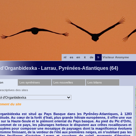
nl
es
en
it
de
fr
Visiteur Anonyme
 d'Organbidexka - Larrau, Pyrénées-Atlantiques (64)
ion
Les synthèses
Les nouvelles
Les bilans
escriptives des sites
ement du site
rganbidexka est situé au Pays Basque dans les Pyrénées-Atlantiques, à 1283
titude. Au cœur de la forêt d’Irati, plus grande hêtraie européenne, il offre une vue
 sur la Haute-Soule et le piémont oriental du Pays basque. Au pied du Pic d’Orhi,
sommet de ce pays, les pâturages herbeux le disputent aux crêtes rocailleuses et
ruyères pour composer une mosaïque de paysages dont la magnificence évoluera
utomne finissant, de la verdeur de l’été aux premières neiges, en n’oubliant pas les
es feuillages d’octobre. Levers et couchers de soleil, moments d’émotion,