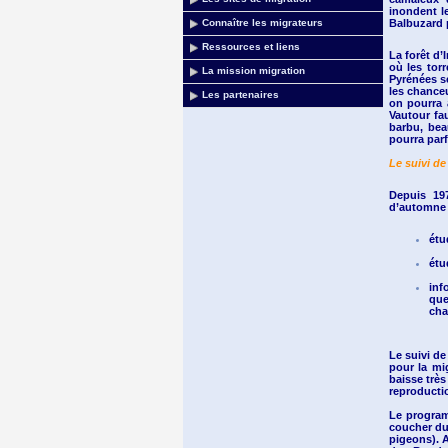
inondent l
Connaître les migrateurs
Balbuzard p
Ressources et liens
La forêt d’
où les tor
La mission migration
Pyrénées se
les chanceu
Les partenaires
on pourra 
Vautour fa
barbu, bea
pourra par
Le suivi de
Depuis 19
d’automne d
étu
étu
inf
que
cha
Le suivi de
pour la mi
baisse très
reproducti
Le program
coucher du
pigeons). 