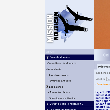
Accueil
Col
Base de données
-
Accueil base de données
Présentat
-
Notre charte
Les fiches d
Les observations
Afficher:
-
Synthèse annuelle
L'environn
Les galeries
Le col d’O
-
Toutes les photos
mètres d'al
imprenable
Statistiques d'utilisation
plus haut 
Qu'est-ce que la migration ?
landes à b
jusqu’à l’a
Les sites de migration
camaïeux d