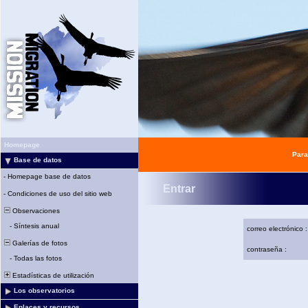
Homepage
Para
Base de datos
-
Homepage base de datos
Entrar
-
Condiciones de uso del sitio web
Observaciones
-
Síntesis anual
correo electrónico :
Galerías de fotos
contraseña :
-
Todas las fotos
Estadísticas de utilización
Los observatorios
Enlaces y recursos