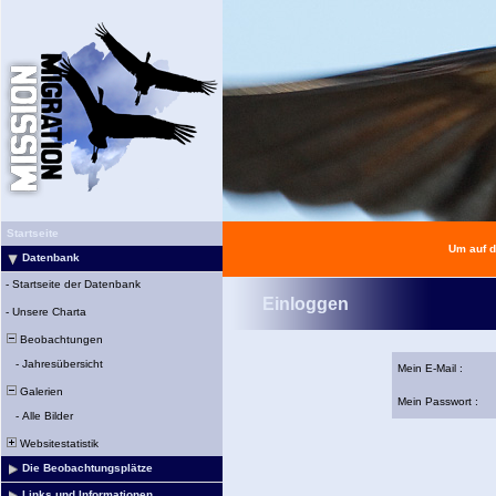
Startseite
Um auf d
Datenbank
-
Startseite der Datenbank
Einloggen
-
Unsere Charta
Beobachtungen
-
Jahresübersicht
Mein E-Mail :
Galerien
Mein Passwort :
-
Alle Bilder
Websitestatistik
Die Beobachtungsplätze
Links und Informationen