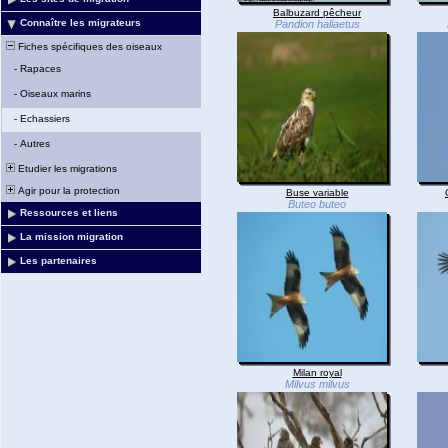
Balbuzard pêcheur
Connaître les migrateurs
Pandion haliaetus
Fiches spécifiques des oiseaux
-
Rapaces
-
Oiseaux marins
-
Echassiers
-
Autres
Etudier les migrations
Agir pour la protection
Buse variable
Buteo buteo
Ressources et liens
La mission migration
Les partenaires
Milan royal
Milvus milvus