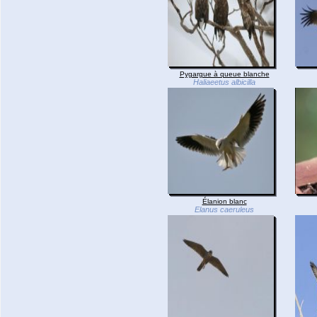
Pygargue à queue blanche
Haliaeetus albicilla
Élanion blanc
Elanus caeruleus