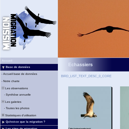
Accueil
Echassiers
Base de données
-
Accueil base de données
BIRD_LIST_TEXT_DESC_0_CORE
-
Notre charte
Les observations
-
Synthèse annuelle
Les galeries
-
Toutes les photos
Statistiques d'utilisation
Qu'est-ce que la migration ?
Les sites de migration