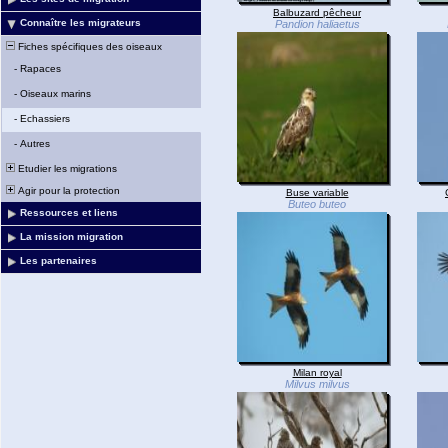
Balbuzard pêcheur
Connaître les migrateurs
Pandion haliaetus
Fiches spécifiques des oiseaux
-
Rapaces
-
Oiseaux marins
-
Echassiers
-
Autres
Etudier les migrations
Agir pour la protection
Buse variable
Buteo buteo
Ressources et liens
La mission migration
Les partenaires
Milan royal
Milvus milvus