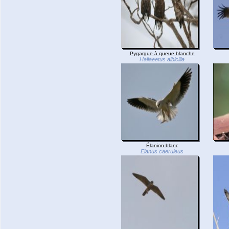
Pygargue à queue blanche
Haliaeetus albicilla
Élanion blanc
Elanus caeruleus