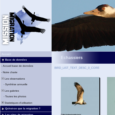
Accueil
Echassiers
Base de données
-
Accueil base de données
BIRD_LIST_TEXT_DESC_0_CORE
-
Notre charte
Les observations
-
Synthèse annuelle
Les galeries
-
Toutes les photos
Statistiques d'utilisation
Qu'est-ce que la migration ?
Les sites de migration