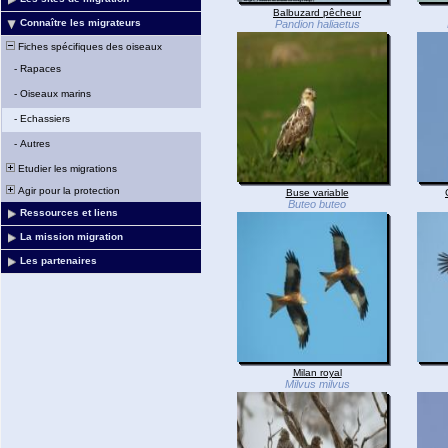
Balbuzard pêcheur
Connaître les migrateurs
Pandion haliaetus
Fiches spécifiques des oiseaux
-
Rapaces
-
Oiseaux marins
-
Echassiers
-
Autres
Etudier les migrations
Agir pour la protection
Buse variable
Buteo buteo
Ressources et liens
La mission migration
Les partenaires
Milan royal
Milvus milvus