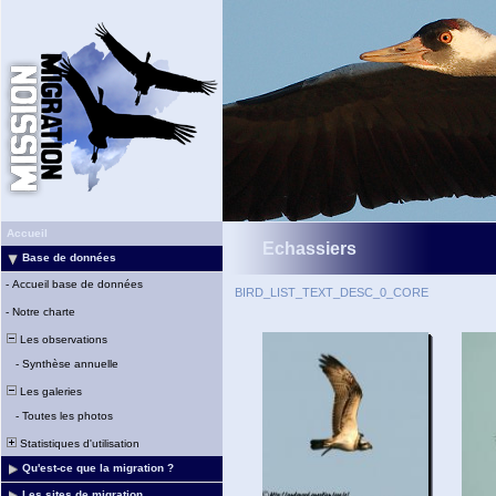
Accueil
Echassiers
Base de données
-
Accueil base de données
BIRD_LIST_TEXT_DESC_0_CORE
-
Notre charte
Les observations
-
Synthèse annuelle
Les galeries
-
Toutes les photos
Statistiques d'utilisation
Qu'est-ce que la migration ?
Les sites de migration