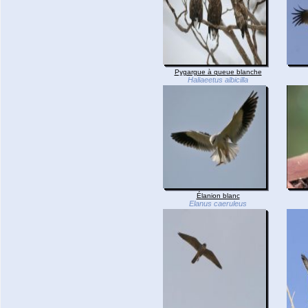
Pygargue à queue blanche
Haliaeetus albicilla
Élanion blanc
Elanus caeruleus