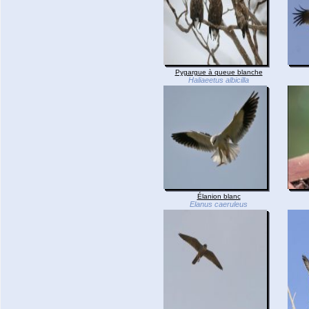
Pygargue à queue blanche
Haliaeetus albicilla
Élanion blanc
Elanus caeruleus