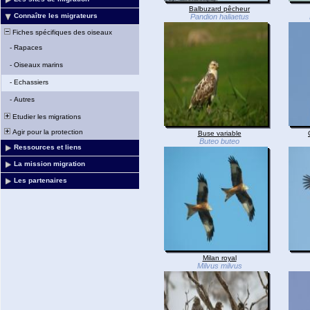
Balbuzard pêcheur
Connaître les migrateurs
Pandion haliaetus
Fiches spécifiques des oiseaux
-
Rapaces
-
Oiseaux marins
-
Echassiers
-
Autres
Etudier les migrations
Agir pour la protection
Buse variable
Buteo buteo
Ressources et liens
La mission migration
Les partenaires
Milan royal
Milvus milvus