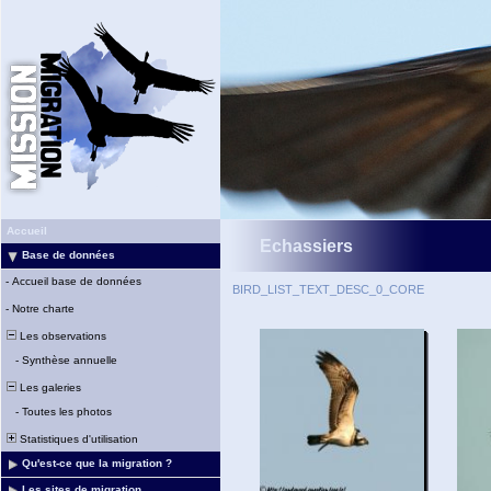
Accueil
Echassiers
Base de données
-
Accueil base de données
BIRD_LIST_TEXT_DESC_0_CORE
-
Notre charte
Les observations
-
Synthèse annuelle
Les galeries
-
Toutes les photos
Statistiques d'utilisation
Qu'est-ce que la migration ?
Les sites de migration