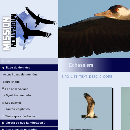
Accueil
Echassiers
Base de données
-
Accueil base de données
BIRD_LIST_TEXT_DESC_0_CORE
-
Notre charte
Les observations
-
Synthèse annuelle
Les galeries
-
Toutes les photos
Statistiques d'utilisation
Qu'est-ce que la migration ?
Les sites de migration