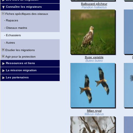
Balbuzard pêcheur
Connaître les migrateurs
Pandion haliaetus
Fiches spécifiques des oiseaux
-
Rapaces
-
Oiseaux marins
-
Echassiers
-
Autres
Etudier les migrations
Agir pour la protection
Buse variable
Buteo buteo
Ressources et liens
La mission migration
Les partenaires
Milan royal
Milvus milvus