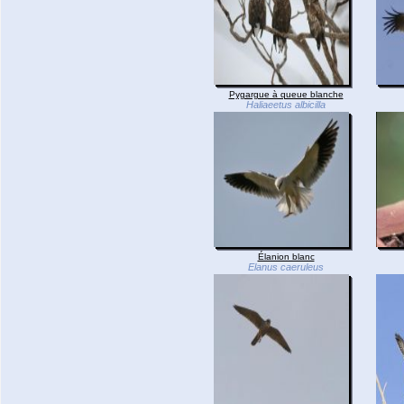
Pygargue à queue blanche
Haliaeetus albicilla
Élanion blanc
Elanus caeruleus