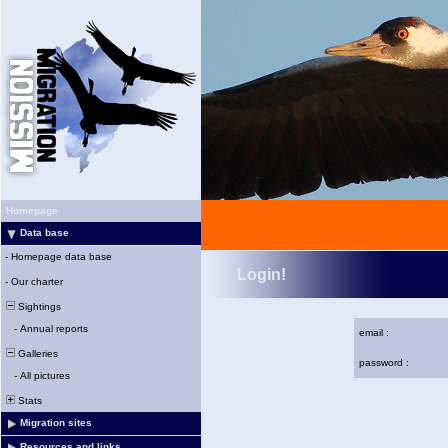
Homepage
Data base
-
Homepage data base
Login!
-
Our charter
Sightings
-
Annual reports
email :
Galleries
password :
-
All pictures
Stats
Migration sites
Resources and links