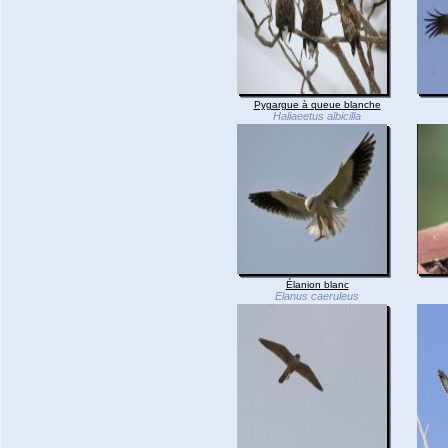
Pygargue à queue blanche
Haliaeetus albicilla
Élanion blanc
Elanus caeruleus