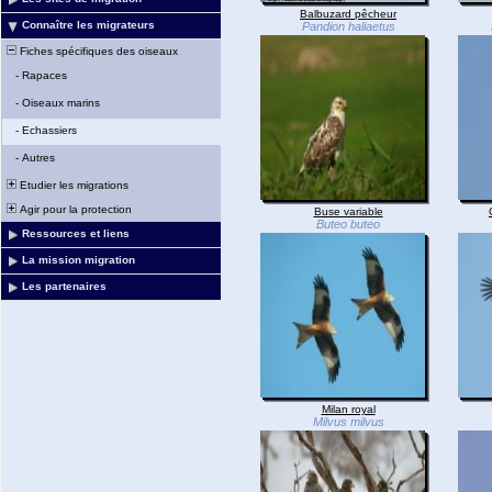
Balbuzard pêcheur
Connaître les migrateurs
Pandion haliaetus
Fiches spécifiques des oiseaux
-
Rapaces
-
Oiseaux marins
-
Echassiers
-
Autres
Etudier les migrations
Agir pour la protection
Buse variable
Buteo buteo
Ressources et liens
La mission migration
Les partenaires
Milan royal
Milvus milvus