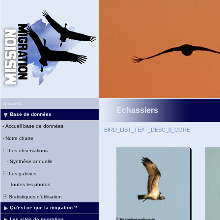
Accueil
Echassiers
Base de données
-
Accueil base de données
BIRD_LIST_TEXT_DESC_0_CORE
-
Notre charte
Les observations
-
Synthèse annuelle
Les galeries
-
Toutes les photos
Statistiques d'utilisation
Qu'est-ce que la migration ?
Les sites de migration