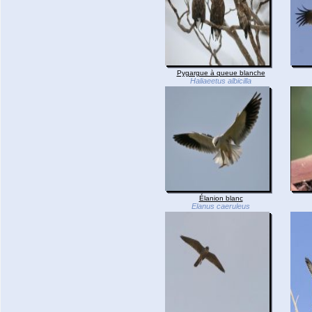
Pygargue à queue blanche
Haliaeetus albicilla
Élanion blanc
Elanus caeruleus