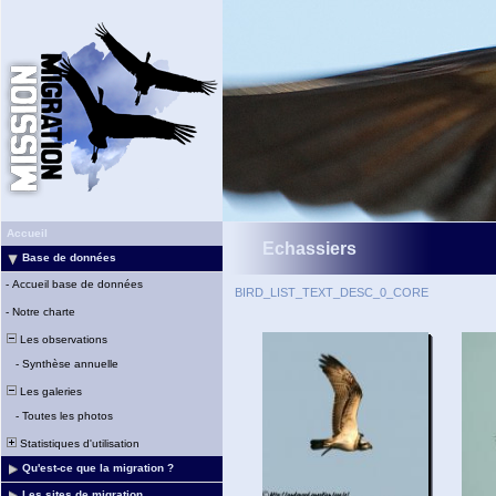
Accueil
Echassiers
Base de données
-
Accueil base de données
BIRD_LIST_TEXT_DESC_0_CORE
-
Notre charte
Les observations
-
Synthèse annuelle
Les galeries
-
Toutes les photos
Statistiques d'utilisation
Qu'est-ce que la migration ?
Les sites de migration