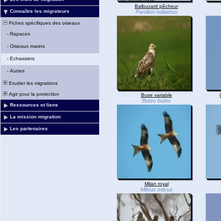
Balbuzard pêcheur
Connaître les migrateurs
Pandion haliaetus
Fiches spécifiques des oiseaux
-
Rapaces
-
Oiseaux marins
-
Echassiers
-
Autres
Etudier les migrations
Agir pour la protection
Buse variable
Buteo buteo
Ressources et liens
La mission migration
Les partenaires
Milan royal
Milvus milvus