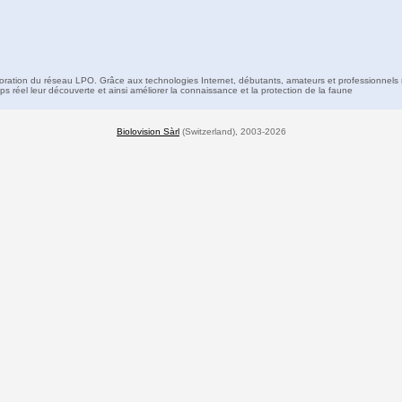
boration du réseau LPO. Grâce aux technologies Internet, débutants, amateurs et professionnels 
s réel leur découverte et ainsi améliorer la connaissance et la protection de la faune
Biolovision Sàrl
(Switzerland), 2003-2026