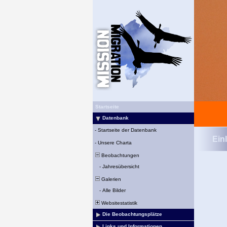
Startseite
Datenbank
-
Startseite der Datenbank
Ein
-
Unsere Charta
Beobachtungen
-
Jahresübersicht
Galerien
-
Alle Bilder
Websitestatistik
Die Beobachtungsplätze
Links und Informationen