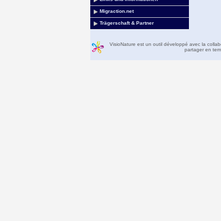
Migraction.net
Trägerschaft & Partner
VisioNature est un outil développé avec la colla
partager en temp