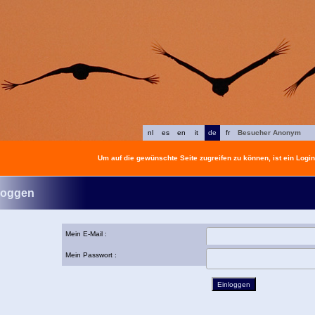
nl
es
en
it
de
fr
Besucher Anonym
Um auf die gewünschte Seite zugreifen zu können, ist ein Login 
loggen
Mein E-Mail :
Mein Passwort :