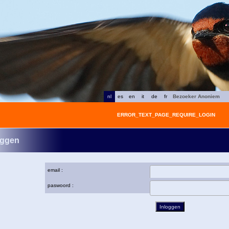
nl
es
en
it
de
fr
Bezoeker Anoniem
ERROR_TEXT_PAGE_REQUIRE_LOGIN
oggen
email :
paswoord :