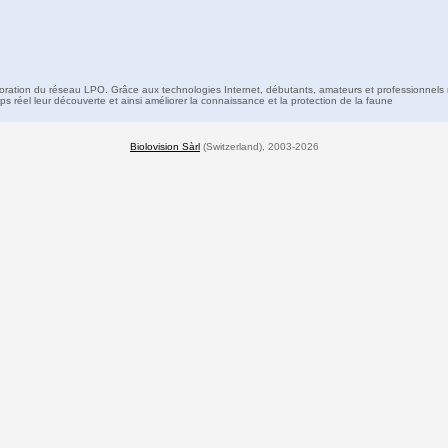
boration du réseau LPO. Grâce aux technologies Internet, débutants, amateurs et professionnels 
s réel leur découverte et ainsi améliorer la connaissance et la protection de la faune
Biolovision Sàrl
(Switzerland), 2003-2026