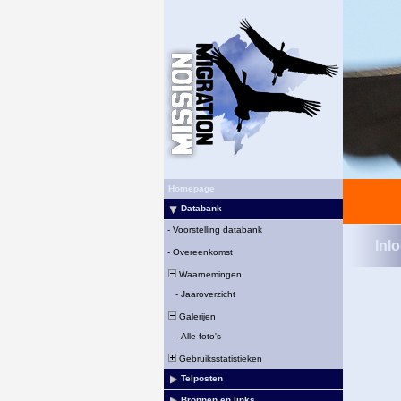
Homepage
Databank
-
Voorstelling databank
Inl
-
Overeenkomst
Waarnemingen
-
Jaaroverzicht
Galerijen
-
Alle foto's
Gebruiksstatistieken
Telposten
Bronnen en links