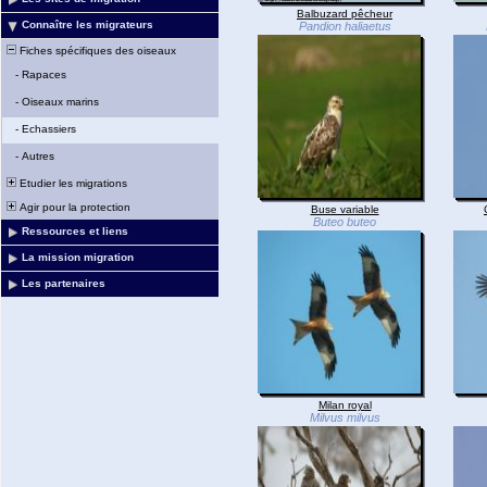
Balbuzard pêcheur
Connaître les migrateurs
Pandion haliaetus
Fiches spécifiques des oiseaux
-
Rapaces
-
Oiseaux marins
-
Echassiers
-
Autres
Etudier les migrations
Agir pour la protection
Buse variable
Buteo buteo
Ressources et liens
La mission migration
Les partenaires
Milan royal
Milvus milvus