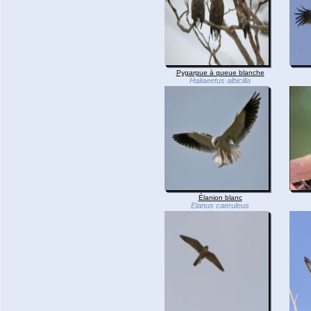
Pygargue à queue blanche
Haliaeetus albicilla
Élanion blanc
Elanus caeruleus