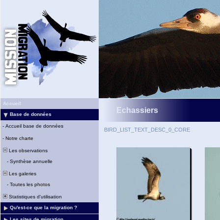
Accueil
Echassiers
Base de données
-
Accueil base de données
BIRD_LIST_TEXT_DESC_0_CORE
-
Notre charte
Les observations
-
Synthèse annuelle
Les galeries
-
Toutes les photos
Statistiques d'utilisation
Qu'est-ce que la migration ?
Les sites de migration