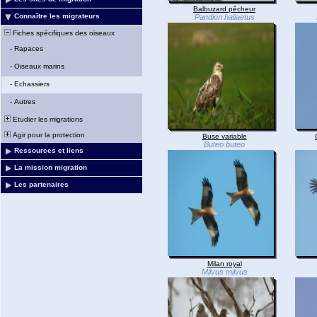
Balbuzard pêcheur
Connaître les migrateurs
Pandion haliaetus
Fiches spécifiques des oiseaux
-
Rapaces
-
Oiseaux marins
-
Echassiers
-
Autres
Etudier les migrations
Agir pour la protection
Buse variable
Buteo buteo
Ressources et liens
La mission migration
Les partenaires
Milan royal
Milvus milvus