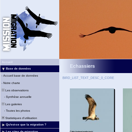
Accueil
Echassiers
Base de données
-
Accueil base de données
BIRD_LIST_TEXT_DESC_0_CORE
-
Notre charte
Les observations
-
Synthèse annuelle
Les galeries
-
Toutes les photos
Statistiques d'utilisation
Qu'est-ce que la migration ?
Les sites de migration