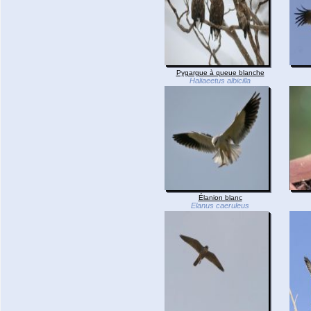
Pygargue à queue blanche
Haliaeetus albicilla
Élanion blanc
Elanus caeruleus