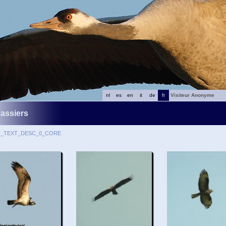
nl
es
en
it
de
fr
Visiteur Anonyme
assiers
T_TEXT_DESC_0_CORE