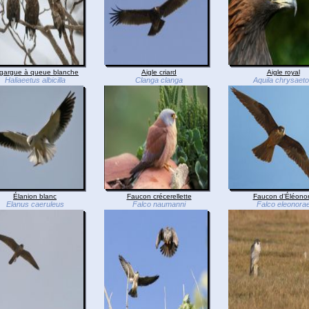
gargue à queue blanche
Aigle criard
Aigle royal
Haliaeetus albicilla
Clanga clanga
Aquila chrysaet
Élanion blanc
Faucon crécerellette
Faucon d'Éléono
Elanus caeruleus
Falco naumanni
Falco eleonora