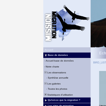
Accueil
Ech
Base de données
-
Accueil base de données
BIRD_LIS
-
Notre charte
Les observations
-
Synthèse annuelle
Les galeries
-
Toutes les photos
Statistiques d'utilisation
Qu'est-ce que la migration ?
Les sites de migration