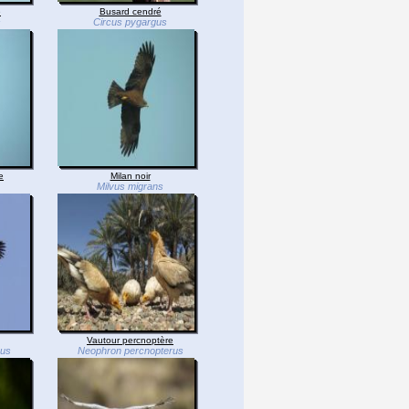
e
Busard cendré
s
Circus pygargus
e
Milan noir
Milvus migrans
Vautour percnoptère
hus
Neophron percnopterus