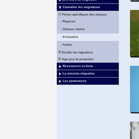
Connaître les migrateurs
Fiches spécifiques des oiseaux
-
Rapaces
-
Oiseaux marins
-
Echassiers
-
Autres
Etudier les migrations
Agir pour la protection
Ressources et liens
La mission migration
Les partenaires