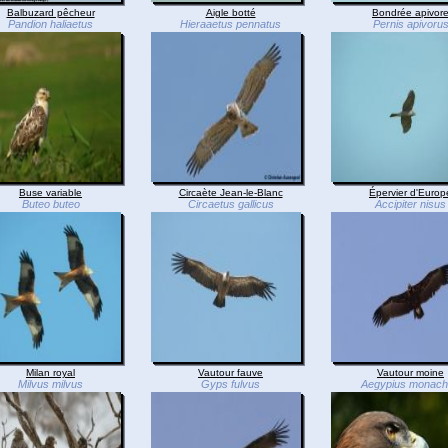
Balbuzard pêcheur
Aigle botté
Bondrée apivor
Pandion haliaetus
Hieraaetus pennatus
Pernis apivoru
Buse variable
Circaète Jean-le-Blanc
Épervier d'Europ
Buteo buteo
Circaetus gallicus
Accipiter nisus
Milan royal
Vautour fauve
Vautour moine
Milvus milvus
Gyps fulvus
Aegypius monac