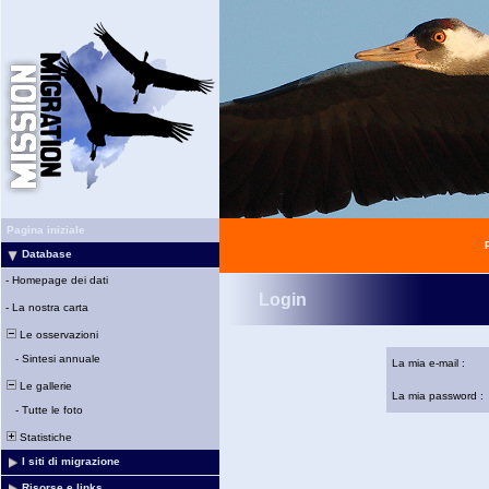
Pagina iniziale
Database
-
Homepage dei dati
Login
-
La nostra carta
Le osservazioni
-
Sintesi annuale
La mia e-mail :
Le gallerie
La mia password :
-
Tutte le foto
Statistiche
I siti di migrazione
Risorse e links