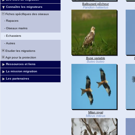
Balbuzard pêcheur
Connaître les migrateurs
Pandion haliaetus
Fiches spécifiques des oiseaux
-
Rapaces
-
Oiseaux marins
-
Echassiers
-
Autres
Etudier les migrations
Agir pour la protection
Buse variable
Buteo buteo
Ressources et liens
La mission migration
Les partenaires
Milan royal
Milvus milvus