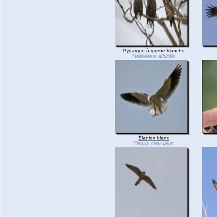
Pygargue à queue blanche
Haliaeetus albicilla
Élanion blanc
Elanus caeruleus