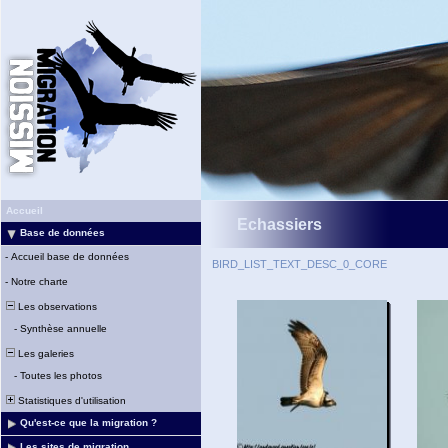
Accueil
Echassiers
Base de données
-
Accueil base de données
BIRD_LIST_TEXT_DESC_0_CORE
-
Notre charte
Les observations
-
Synthèse annuelle
Les galeries
-
Toutes les photos
Statistiques d'utilisation
Qu'est-ce que la migration ?
Les sites de migration