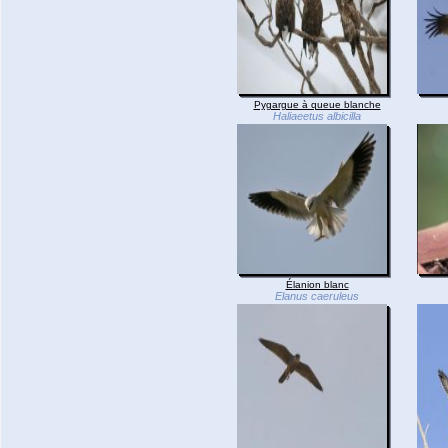
Pygargue à queue blanche
Haliaeetus albicilla
Élanion blanc
Elanus caeruleus