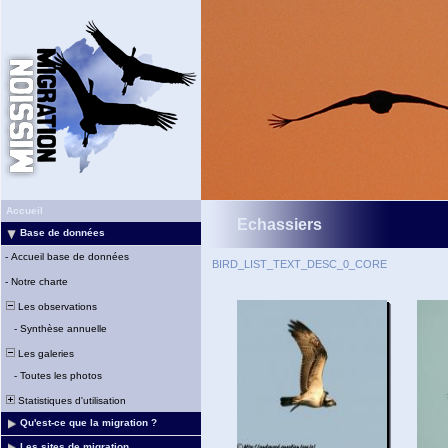
Accueil
Echassiers
Base de données
-
Accueil base de données
BIRD_LIST_TEXT_DESC_0_CORE
-
Notre charte
Les observations
-
Synthèse annuelle
Les galeries
-
Toutes les photos
Statistiques d'utilisation
Qu'est-ce que la migration ?
Les sites de migration