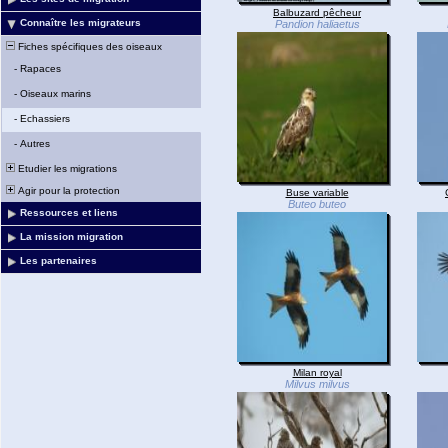
Balbuzard pêcheur
Connaître les migrateurs
Pandion haliaetus
Fiches spécifiques des oiseaux
-
Rapaces
-
Oiseaux marins
-
Echassiers
-
Autres
Etudier les migrations
Agir pour la protection
Buse variable
Buteo buteo
Ressources et liens
La mission migration
Les partenaires
Milan royal
Milvus milvus