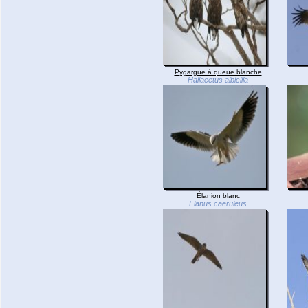
Pygargue à queue blanche
Haliaeetus albicilla
Élanion blanc
Elanus caeruleus