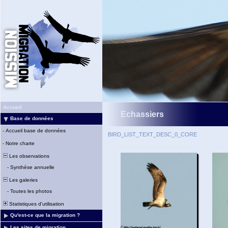
Accueil
Echassiers
Base de données
-
Accueil base de données
BIRD_LIST_TEXT_DESC_0_CORE
-
Notre charte
Les observations
-
Synthèse annuelle
Les galeries
-
Toutes les photos
Statistiques d'utilisation
Qu'est-ce que la migration ?
Les sites de migration