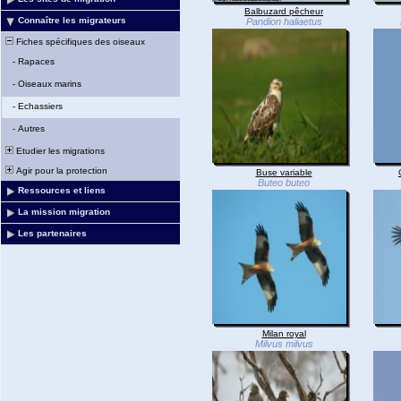
Balbuzard pêcheur
Connaître les migrateurs
Pandion haliaetus
Fiches spécifiques des oiseaux
-
Rapaces
-
Oiseaux marins
-
Echassiers
-
Autres
Etudier les migrations
Agir pour la protection
Buse variable
Buteo buteo
Ressources et liens
La mission migration
Les partenaires
Milan royal
Milvus milvus