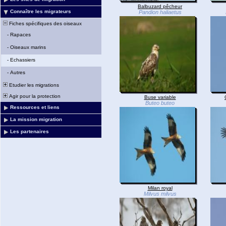
Balbuzard pêcheur
Connaître les migrateurs
Pandion haliaetus
Fiches spécifiques des oiseaux
-
Rapaces
-
Oiseaux marins
-
Echassiers
-
Autres
Etudier les migrations
Agir pour la protection
Buse variable
Buteo buteo
Ressources et liens
La mission migration
Les partenaires
Milan royal
Milvus milvus