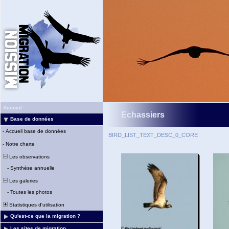
Accueil
Echassiers
Base de données
-
Accueil base de données
BIRD_LIST_TEXT_DESC_0_CORE
-
Notre charte
Les observations
-
Synthèse annuelle
Les galeries
-
Toutes les photos
Statistiques d'utilisation
Qu'est-ce que la migration ?
Les sites de migration