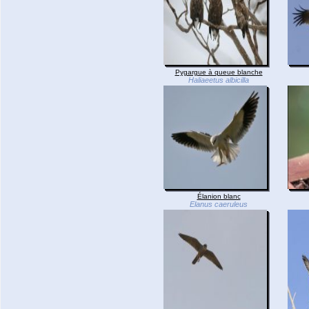
Pygargue à queue blanche
Haliaeetus albicilla
Élanion blanc
Elanus caeruleus