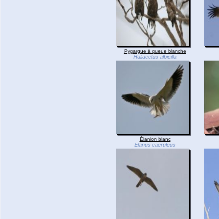
Pygargue à queue blanche
Haliaeetus albicilla
Élanion blanc
Elanus caeruleus