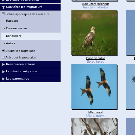
Balbuzard pêcheur
Connaître les migrateurs
Pandion haliaetus
Fiches spécifiques des oiseaux
-
Rapaces
-
Oiseaux marins
-
Echassiers
-
Autres
Etudier les migrations
Agir pour la protection
Buse variable
Buteo buteo
Ressources et liens
La mission migration
Les partenaires
Milan royal
Milvus milvus