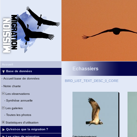
Accueil
Echassiers
Base de données
-
Accueil base de données
BIRD_LIST_TEXT_DESC_0_CORE
-
Notre charte
Les observations
-
Synthèse annuelle
Les galeries
-
Toutes les photos
Statistiques d'utilisation
Qu'est-ce que la migration ?
Les sites de migration