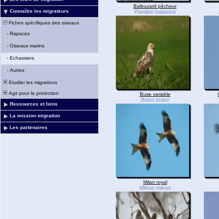
Balbuzard pêcheur
Connaître les migrateurs
Pandion haliaetus
Fiches spécifiques des oiseaux
-
Rapaces
-
Oiseaux marins
-
Echassiers
-
Autres
Etudier les migrations
Agir pour la protection
Buse variable
Buteo buteo
Ressources et liens
La mission migration
Les partenaires
Milan royal
Milvus milvus