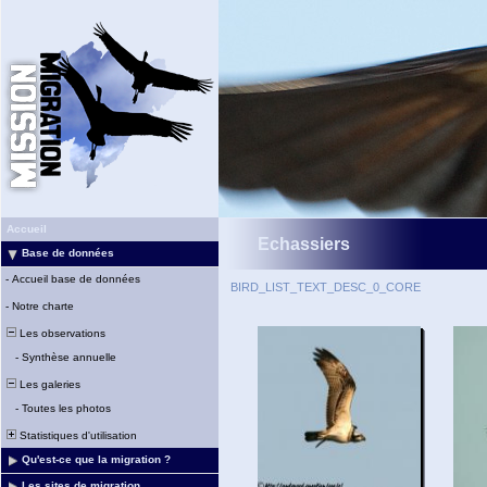
Accueil
Echassiers
Base de données
-
Accueil base de données
BIRD_LIST_TEXT_DESC_0_CORE
-
Notre charte
Les observations
-
Synthèse annuelle
Les galeries
-
Toutes les photos
Statistiques d'utilisation
Qu'est-ce que la migration ?
Les sites de migration