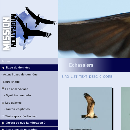
Accueil
Echassiers
Base de données
-
Accueil base de données
BIRD_LIST_TEXT_DESC_0_CORE
-
Notre charte
Les observations
-
Synthèse annuelle
Les galeries
-
Toutes les photos
Statistiques d'utilisation
Qu'est-ce que la migration ?
Les sites de migration