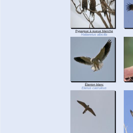
Pygargue à queue blanche
Haliaeetus albicilla
Élanion blanc
Elanus caeruleus