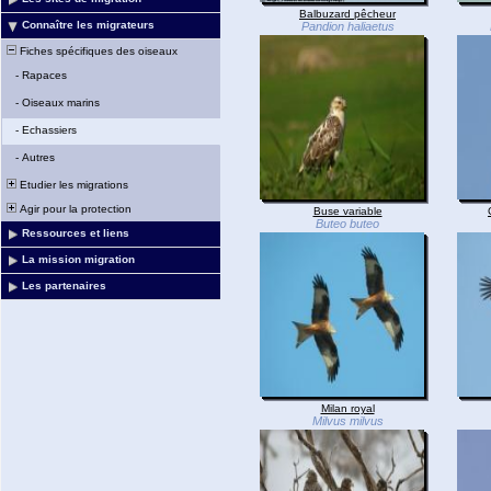
Balbuzard pêcheur
Connaître les migrateurs
Pandion haliaetus
Fiches spécifiques des oiseaux
-
Rapaces
-
Oiseaux marins
-
Echassiers
-
Autres
Etudier les migrations
Agir pour la protection
Buse variable
Buteo buteo
Ressources et liens
La mission migration
Les partenaires
Milan royal
Milvus milvus