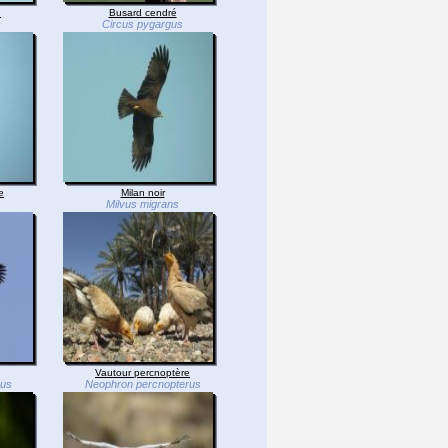
e
Busard cendré
s
Circus pygargus
e
Milan noir
Milvus migrans
Vautour percnoptère
hus
Neophron percnopterus