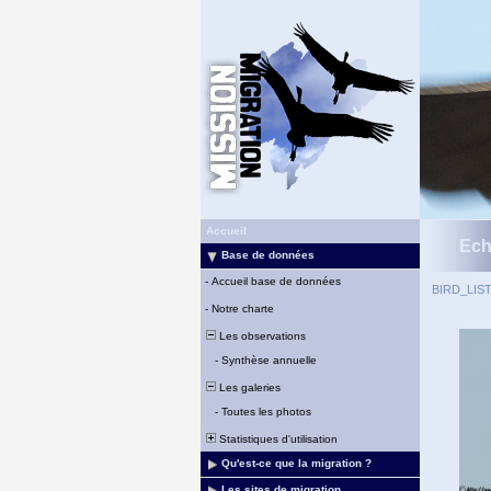
Accueil
Ech
Base de données
-
Accueil base de données
BIRD_LIS
-
Notre charte
Les observations
-
Synthèse annuelle
Les galeries
-
Toutes les photos
Statistiques d'utilisation
Qu'est-ce que la migration ?
Les sites de migration