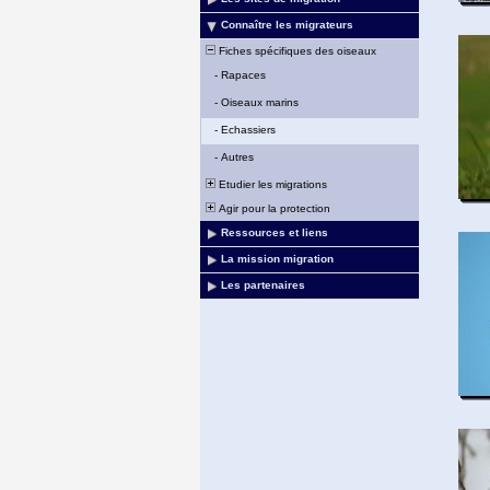
Connaître les migrateurs
Fiches spécifiques des oiseaux
-
Rapaces
-
Oiseaux marins
-
Echassiers
-
Autres
Etudier les migrations
Agir pour la protection
Ressources et liens
La mission migration
Les partenaires