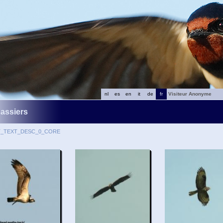
nl
es
en
it
de
fr
Visiteur Anonyme
assiers
T_TEXT_DESC_0_CORE