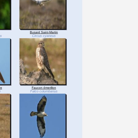
Busard Saint-Martin
os
Circus cyaneus
re
Faucon émerillon
e
Falco columbarius