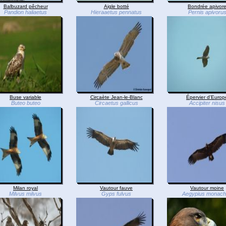
Balbuzard pêcheur
Aigle botté
Bondrée apivor
Pandion haliaetus
Hieraaetus pennatus
Pernis apivoru
Buse variable
Circaète Jean-le-Blanc
Épervier d'Europ
Buteo buteo
Circaetus gallicus
Accipiter nisus
Milan royal
Vautour fauve
Vautour moine
Milvus milvus
Gyps fulvus
Aegypius monac