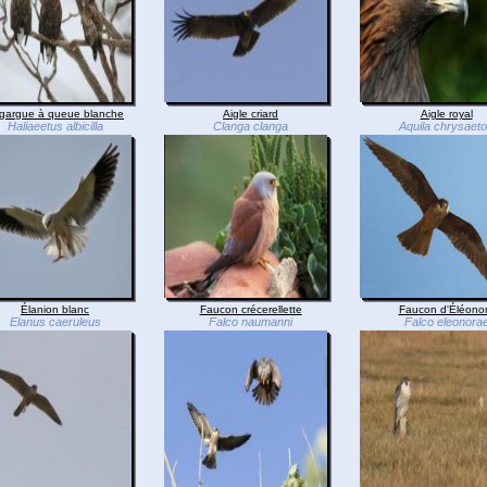
gargue à queue blanche
Aigle criard
Aigle royal
Haliaeetus albicilla
Clanga clanga
Aquila chrysaet
Élanion blanc
Faucon crécerellette
Faucon d'Éléono
Elanus caeruleus
Falco naumanni
Falco eleonora