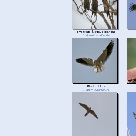
Pygargue à queue blanche
Haliaeetus albicilla
Élanion blanc
Elanus caeruleus