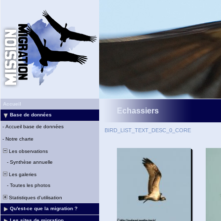
Accueil
Echassiers
Base de données
-
Accueil base de données
BIRD_LIST_TEXT_DESC_0_CORE
-
Notre charte
Les observations
-
Synthèse annuelle
Les galeries
-
Toutes les photos
Statistiques d'utilisation
Qu'est-ce que la migration ?
Les sites de migration