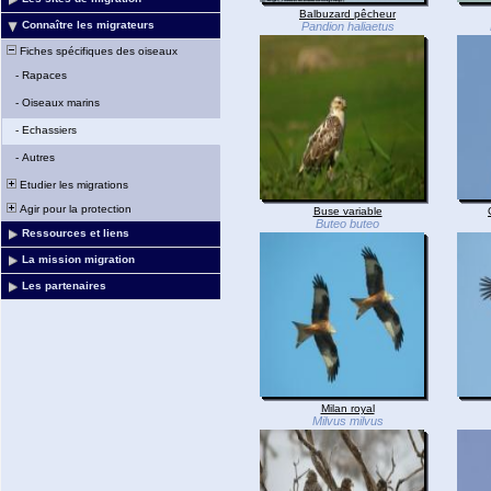
Balbuzard pêcheur
Connaître les migrateurs
Pandion haliaetus
Fiches spécifiques des oiseaux
-
Rapaces
-
Oiseaux marins
-
Echassiers
-
Autres
Etudier les migrations
Agir pour la protection
Buse variable
Buteo buteo
Ressources et liens
La mission migration
Les partenaires
Milan royal
Milvus milvus