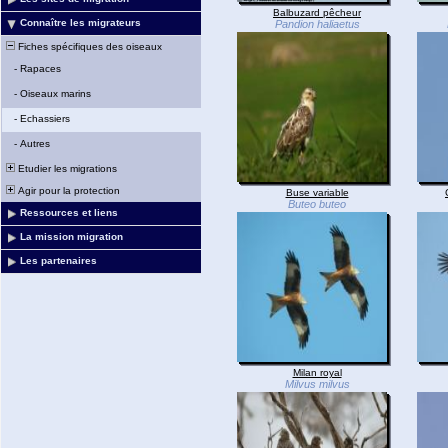
Balbuzard pêcheur
Connaître les migrateurs
Pandion haliaetus
Fiches spécifiques des oiseaux
-
Rapaces
-
Oiseaux marins
-
Echassiers
-
Autres
Etudier les migrations
Agir pour la protection
Buse variable
Buteo buteo
Ressources et liens
La mission migration
Les partenaires
Milan royal
Milvus milvus