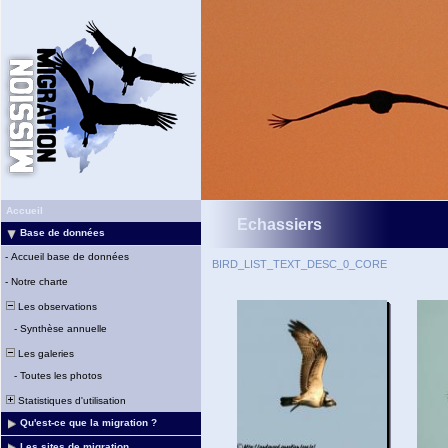
Accueil
Echassiers
Base de données
-
Accueil base de données
BIRD_LIST_TEXT_DESC_0_CORE
-
Notre charte
Les observations
-
Synthèse annuelle
Les galeries
-
Toutes les photos
Statistiques d'utilisation
Qu'est-ce que la migration ?
Les sites de migration