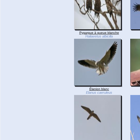
Pygargue à queue blanche
Haliaeetus albicilla
Élanion blanc
Elanus caeruleus