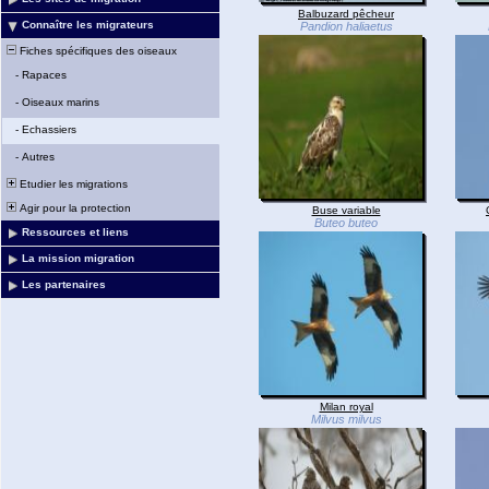
Balbuzard pêcheur
Connaître les migrateurs
Pandion haliaetus
Fiches spécifiques des oiseaux
-
Rapaces
-
Oiseaux marins
-
Echassiers
-
Autres
Etudier les migrations
Agir pour la protection
Buse variable
Buteo buteo
Ressources et liens
La mission migration
Les partenaires
Milan royal
Milvus milvus