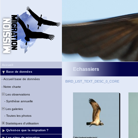
Accueil
Echassiers
Base de données
-
Accueil base de données
BIRD_LIST_TEXT_DESC_0_CORE
-
Notre charte
Les observations
-
Synthèse annuelle
Les galeries
-
Toutes les photos
Statistiques d'utilisation
Qu'est-ce que la migration ?
Les sites de migration