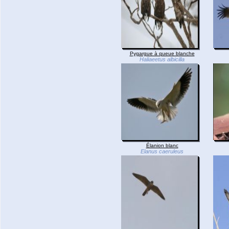
Pygargue à queue blanche
Haliaeetus albicilla
Élanion blanc
Elanus caeruleus