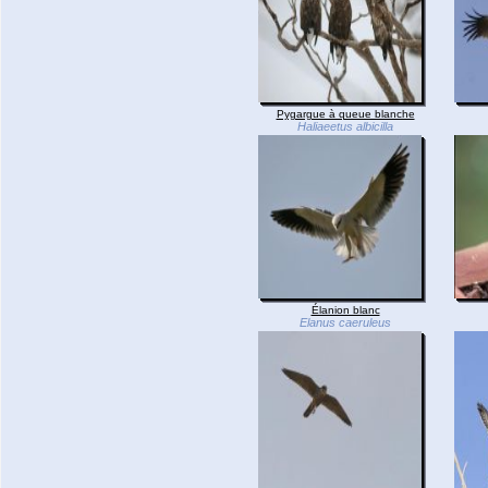
Pygargue à queue blanche
Haliaeetus albicilla
Élanion blanc
Elanus caeruleus