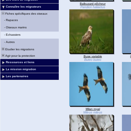
Balbuzard pêcheur
Connaître les migrateurs
Pandion haliaetus
Fiches spécifiques des oiseaux
-
Rapaces
-
Oiseaux marins
-
Echassiers
-
Autres
Etudier les migrations
Agir pour la protection
Buse variable
Buteo buteo
Ressources et liens
La mission migration
Les partenaires
Milan royal
Milvus milvus