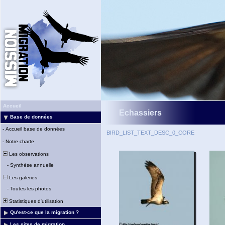
Accueil
Echassiers
Base de données
-
Accueil base de données
BIRD_LIST_TEXT_DESC_0_CORE
-
Notre charte
Les observations
-
Synthèse annuelle
Les galeries
-
Toutes les photos
Statistiques d'utilisation
Qu'est-ce que la migration ?
Les sites de migration