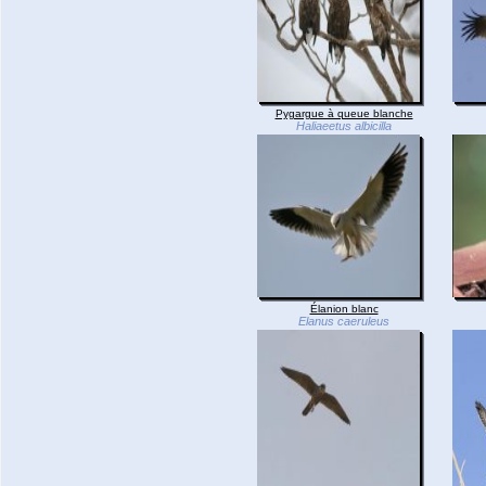
Pygargue à queue blanche
Haliaeetus albicilla
Élanion blanc
Elanus caeruleus