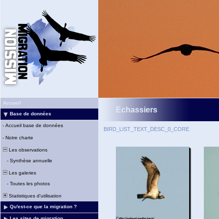
Accueil
Echassiers
Base de données
-
Accueil base de données
BIRD_LIST_TEXT_DESC_0_CORE
-
Notre charte
Les observations
-
Synthèse annuelle
Les galeries
-
Toutes les photos
Statistiques d'utilisation
Qu'est-ce que la migration ?
Les sites de migration