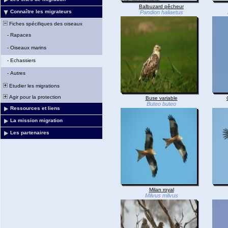
Balbuzard pêcheur
Connaître les migrateurs
Pandion haliaetus
Fiches spécifiques des oiseaux
-
Rapaces
-
Oiseaux marins
-
Echassiers
-
Autres
Etudier les migrations
Agir pour la protection
Buse variable
Buteo buteo
Ressources et liens
La mission migration
Les partenaires
Milan royal
Milvus milvus