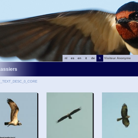
nl
es
en
it
de
fr
Visiteur Anonyme
assiers
T_TEXT_DESC_0_CORE