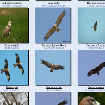
Balbuzard pêcheur
Aigle botté
Bondrée apivor
Pandion haliaetus
Hieraaetus pennatus
Pernis apivoru
Buse variable
Circaète Jean-le-Blanc
Épervier d'Europ
Buteo buteo
Circaetus gallicus
Accipiter nisus
Milan royal
Vautour fauve
Vautour moine
Milvus milvus
Gyps fulvus
Aegypius monac