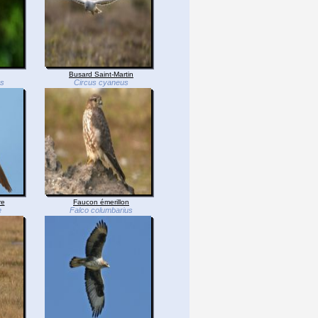
Busard Saint-Martin
os
Circus cyaneus
re
Faucon émerillon
e
Falco columbarius