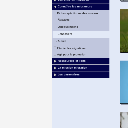
Connaître les migrateurs
Fiches spécifiques des oiseaux
-
Rapaces
-
Oiseaux marins
-
Echassiers
-
Autres
Etudier les migrations
Agir pour la protection
Ressources et liens
La mission migration
Les partenaires