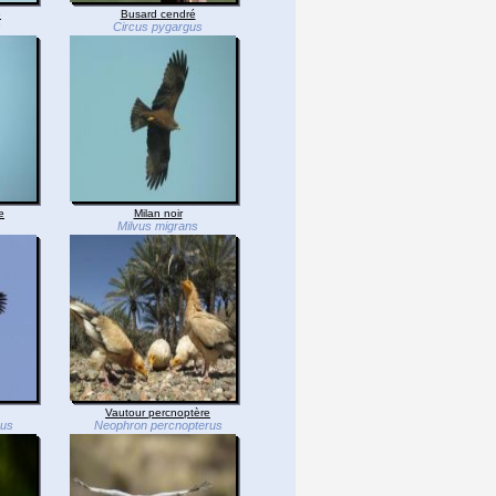
e
Busard cendré
s
Circus pygargus
e
Milan noir
Milvus migrans
Vautour percnoptère
hus
Neophron percnopterus