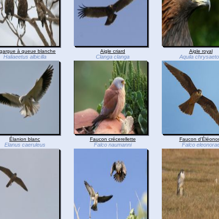
gargue à queue blanche
Aigle criard
Aigle royal
Haliaeetus albicilla
Clanga clanga
Aquila chrysaet
Élanion blanc
Faucon crécerellette
Faucon d'Éléono
Elanus caeruleus
Falco naumanni
Falco eleonora