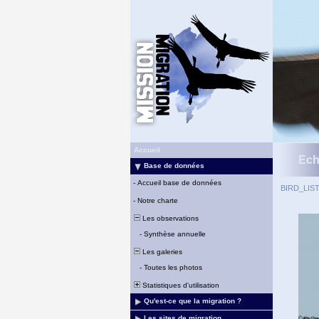
Accueil
Ech
Base de données
-
Accueil base de données
BIRD_LIS
-
Notre charte
Les observations
-
Synthèse annuelle
Les galeries
-
Toutes les photos
Statistiques d'utilisation
Qu'est-ce que la migration ?
Les sites de migration