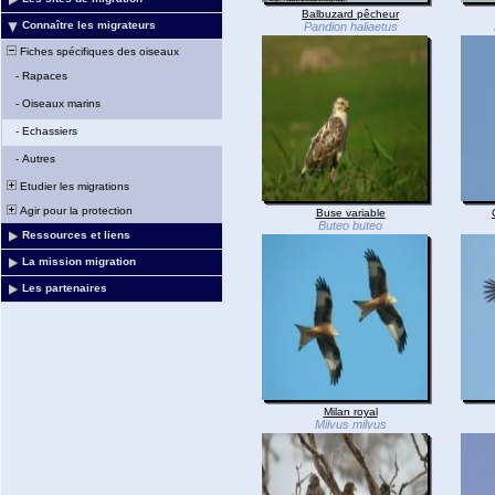
Balbuzard pêcheur
Connaître les migrateurs
Pandion haliaetus
Fiches spécifiques des oiseaux
-
Rapaces
-
Oiseaux marins
-
Echassiers
-
Autres
Etudier les migrations
Agir pour la protection
Buse variable
Buteo buteo
Ressources et liens
La mission migration
Les partenaires
Milan royal
Milvus milvus