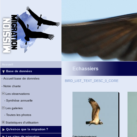
Accueil
Echassiers
Base de données
-
Accueil base de données
BIRD_LIST_TEXT_DESC_0_CORE
-
Notre charte
Les observations
-
Synthèse annuelle
Les galeries
-
Toutes les photos
Statistiques d'utilisation
Qu'est-ce que la migration ?
Les sites de migration