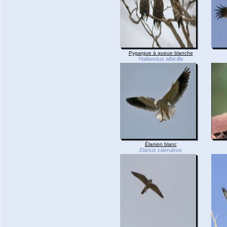
Pygargue à queue blanche
Haliaeetus albicilla
Élanion blanc
Elanus caeruleus