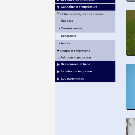
Connaître les migrateurs
Fiches spécifiques des oiseaux
-
Rapaces
-
Oiseaux marins
-
Echassiers
-
Autres
Etudier les migrations
Agir pour la protection
Ressources et liens
La mission migration
Les partenaires