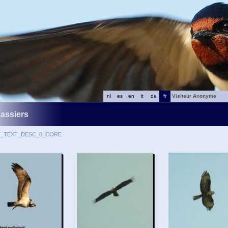
nl
es
en
it
de
fr
Visiteur Anonyme
assiers
T_TEXT_DESC_0_CORE