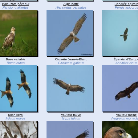
Balbuzard pêcheur
Aigle botté
Bondrée apivor
Pandion haliaetus
Hieraaetus pennatus
Pernis apivoru
Buse variable
Circaète Jean-le-Blanc
Épervier d'Europ
Buteo buteo
Circaetus gallicus
Accipiter nisus
Milan royal
Vautour fauve
Vautour moine
Milvus milvus
Gyps fulvus
Aegypius monac