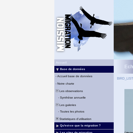
Accueil
Ech
Base de données
-
Accueil base de données
BIRD_LIS
-
Notre charte
Les observations
-
Synthèse annuelle
Les galeries
-
Toutes les photos
Statistiques d'utilisation
Qu'est-ce que la migration ?
Les sites de migration