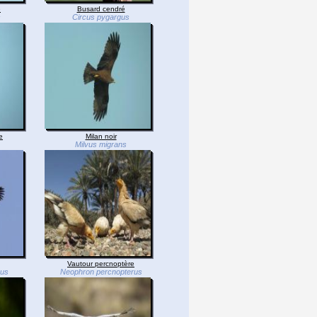
e
Busard cendré
s
Circus pygargus
e
Milan noir
Milvus migrans
Vautour percnoptère
hus
Neophron percnopterus