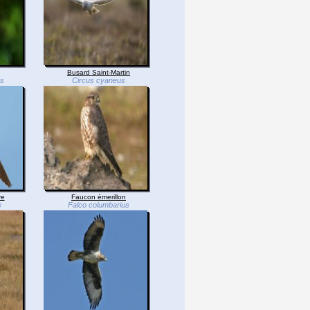
Busard Saint-Martin
os
Circus cyaneus
re
Faucon émerillon
e
Falco columbarius