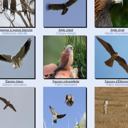
gargue à queue blanche
Aigle criard
Aigle royal
Haliaeetus albicilla
Clanga clanga
Aquila chrysaet
Élanion blanc
Faucon crécerellette
Faucon d'Éléono
Elanus caeruleus
Falco naumanni
Falco eleonora