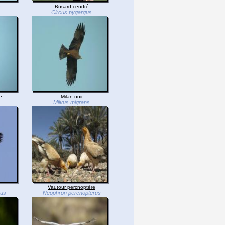
e
Busard cendré
s
Circus pygargus
e
Milan noir
Milvus migrans
Vautour percnoptère
hus
Neophron percnopterus