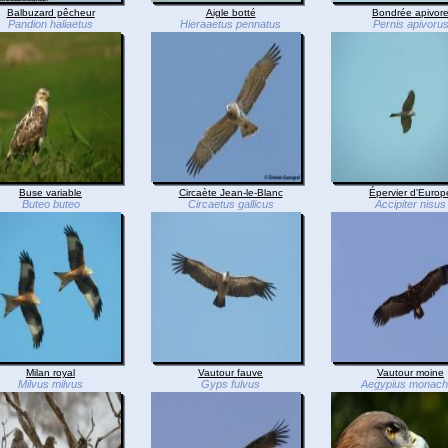
Balbuzard pêcheur
Aigle botté
Bondrée apivor
Pandion haliaetus
Hieraaetus pennatus
Pernis apivoru
Buse variable
Circaète Jean-le-Blanc
Épervier d'Europ
Buteo buteo
Circaetus gallicus
Accipiter nisus
Milan royal
Vautour fauve
Vautour moine
Milvus milvus
Gyps fulvus
Aegypius monac