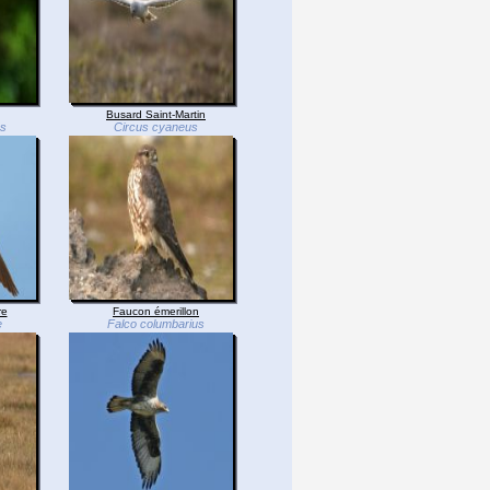
Busard Saint-Martin
os
Circus cyaneus
re
Faucon émerillon
e
Falco columbarius