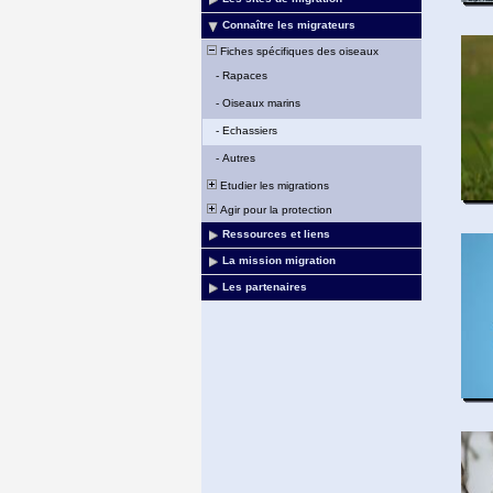
Connaître les migrateurs
Fiches spécifiques des oiseaux
-
Rapaces
-
Oiseaux marins
-
Echassiers
-
Autres
Etudier les migrations
Agir pour la protection
Ressources et liens
La mission migration
Les partenaires