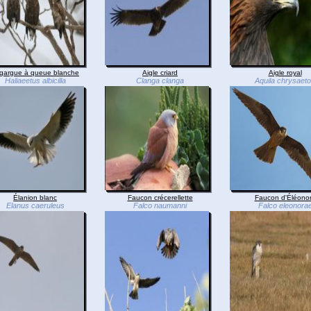
gargue à queue blanche
Aigle criard
Aigle royal
Haliaeetus albicilla
Clanga clanga
Aquila chrysaet
Élanion blanc
Faucon crécerellette
Faucon d'Éléono
Elanus caeruleus
Falco naumanni
Falco eleonora