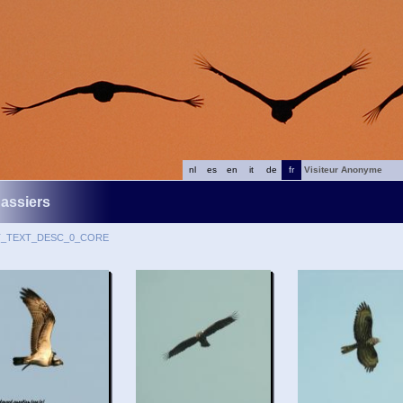
nl
es
en
it
de
fr
Visiteur Anonyme
assiers
T_TEXT_DESC_0_CORE