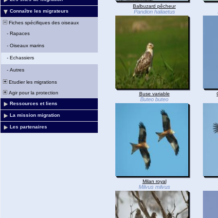
Balbuzard pêcheur
Connaître les migrateurs
Pandion haliaetus
Fiches spécifiques des oiseaux
-
Rapaces
-
Oiseaux marins
-
Echassiers
-
Autres
Etudier les migrations
Agir pour la protection
Buse variable
Buteo buteo
Ressources et liens
La mission migration
Les partenaires
Milan royal
Milvus milvus