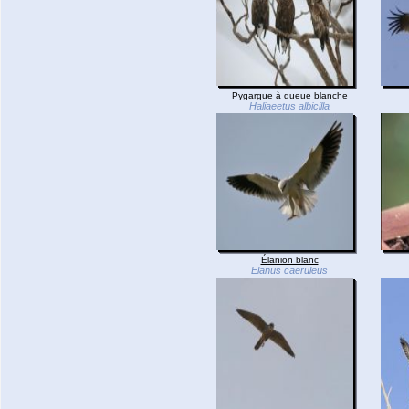
Pygargue à queue blanche
Haliaeetus albicilla
Élanion blanc
Elanus caeruleus