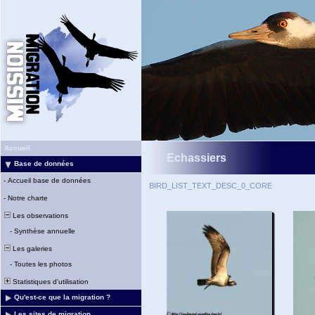
Accueil
Echassiers
Base de données
-
Accueil base de données
BIRD_LIST_TEXT_DESC_0_CORE
-
Notre charte
Les observations
-
Synthèse annuelle
Les galeries
-
Toutes les photos
Statistiques d'utilisation
Qu'est-ce que la migration ?
Les sites de migration