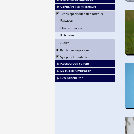
Connaître les migrateurs
Fiches spécifiques des oiseaux
-
Rapaces
-
Oiseaux marins
-
Echassiers
-
Autres
Etudier les migrations
Agir pour la protection
Ressources et liens
La mission migration
Les partenaires