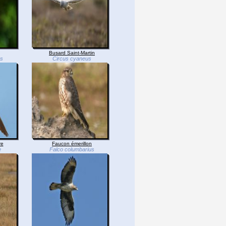
Busard Saint-Martin
os
Circus cyaneus
re
Faucon émerillon
e
Falco columbarius