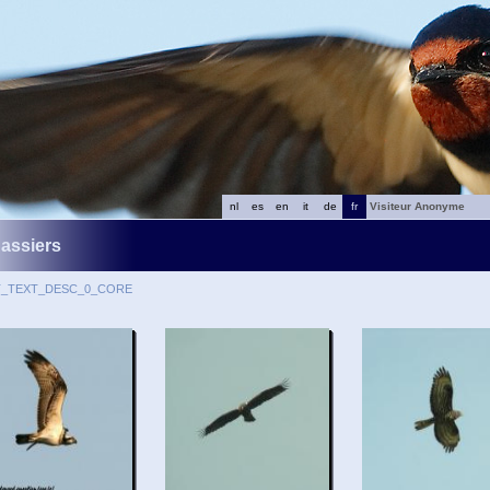
nl
es
en
it
de
fr
Visiteur Anonyme
assiers
T_TEXT_DESC_0_CORE