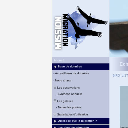
Accueil
Ech
Base de données
-
Accueil base de données
BIRD_LIS
-
Notre charte
Les observations
-
Synthèse annuelle
Les galeries
-
Toutes les photos
Statistiques d'utilisation
Qu'est-ce que la migration ?
Les sites de migration