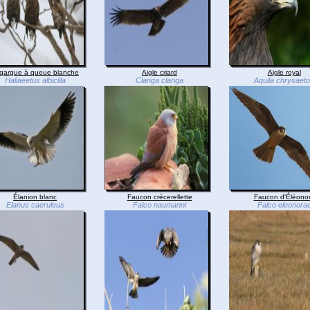
gargue à queue blanche
Aigle criard
Aigle royal
Haliaeetus albicilla
Clanga clanga
Aquila chrysaet
Élanion blanc
Faucon crécerellette
Faucon d'Éléono
Elanus caeruleus
Falco naumanni
Falco eleonora