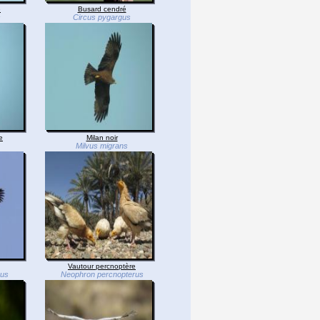
e
Busard cendré
s
Circus pygargus
e
Milan noir
Milvus migrans
Vautour percnoptère
hus
Neophron percnopterus