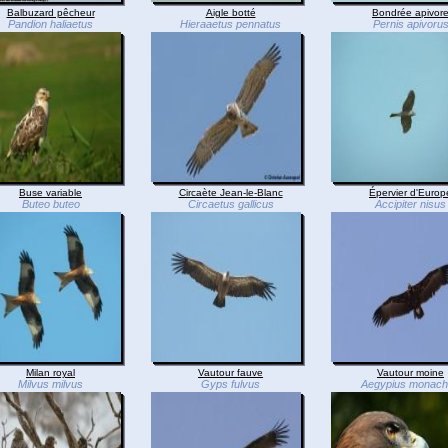
Balbuzard pêcheur
Aigle botté
Bondrée apivor
Pandion haliaetus
Hieraaetus pennatus
Pernis apivoru
Buse variable
Circaète Jean-le-Blanc
Épervier d'Europ
Buteo buteo
Circaetus gallicus
Accipiter nisus
Milan royal
Vautour fauve
Vautour moine
Milvus milvus
Gyps fulvus
Aegypius monac