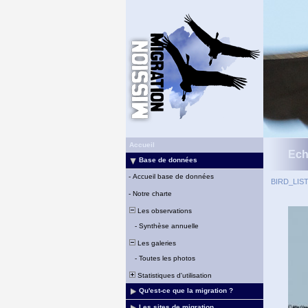
Accueil
Ech
Base de données
-
Accueil base de données
BIRD_LIS
-
Notre charte
Les observations
-
Synthèse annuelle
Les galeries
-
Toutes les photos
Statistiques d'utilisation
Qu'est-ce que la migration ?
Les sites de migration