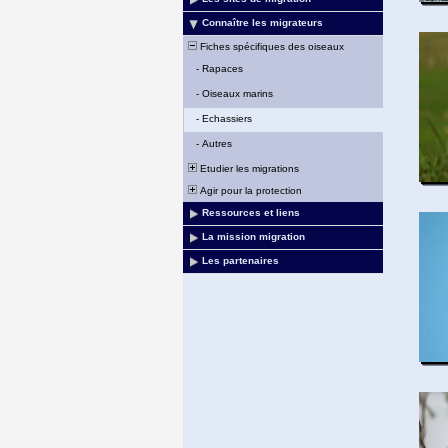
Connaître les migrateurs
Fiches spécifiques des oiseaux
-
Rapaces
-
Oiseaux marins
-
Echassiers
-
Autres
Etudier les migrations
Agir pour la protection
Ressources et liens
La mission migration
Les partenaires