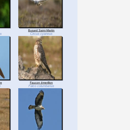
Busard Saint-Martin
os
Circus cyaneus
re
Faucon émerillon
e
Falco columbarius