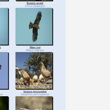
e
Busard cendré
s
Circus pygargus
e
Milan noir
Milvus migrans
Vautour percnoptère
hus
Neophron percnopterus