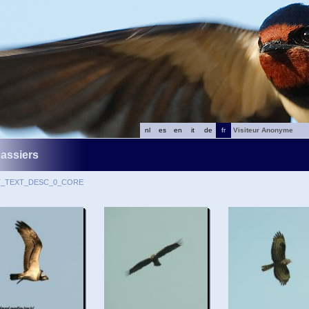
nl
es
en
it
de
fr
Visiteur Anonyme
assiers
T_TEXT_DESC_0_CORE