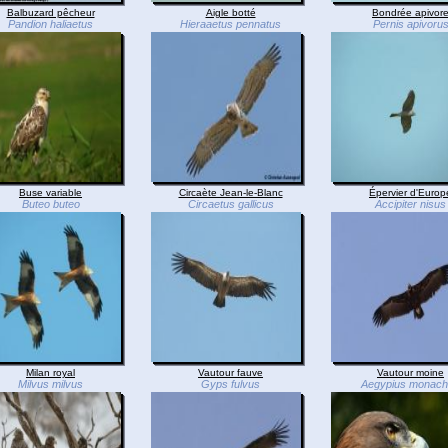
Balbuzard pêcheur
Aigle botté
Bondrée apivor
Pandion haliaetus
Hieraaetus pennatus
Pernis apivoru
Buse variable
Circaète Jean-le-Blanc
Épervier d'Europ
Buteo buteo
Circaetus gallicus
Accipiter nisus
Milan royal
Vautour fauve
Vautour moine
Milvus milvus
Gyps fulvus
Aegypius monac