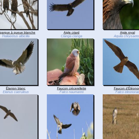
gargue à queue blanche
Aigle criard
Aigle royal
Haliaeetus albicilla
Clanga clanga
Aquila chrysaet
Élanion blanc
Faucon crécerellette
Faucon d'Éléono
Elanus caeruleus
Falco naumanni
Falco eleonora