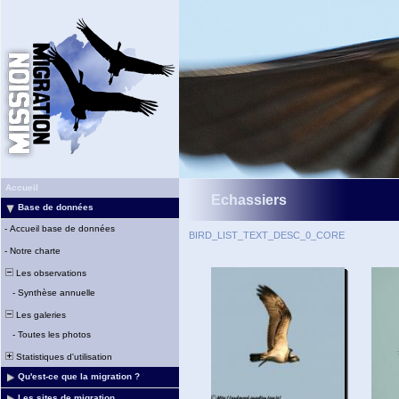
Accueil
Echassiers
Base de données
-
Accueil base de données
BIRD_LIST_TEXT_DESC_0_CORE
-
Notre charte
Les observations
-
Synthèse annuelle
Les galeries
-
Toutes les photos
Statistiques d'utilisation
Qu'est-ce que la migration ?
Les sites de migration