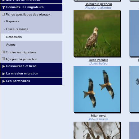
Balbuzard pêcheur
Connaître les migrateurs
Pandion haliaetus
Fiches spécifiques des oiseaux
-
Rapaces
-
Oiseaux marins
-
Echassiers
-
Autres
Etudier les migrations
Agir pour la protection
Buse variable
Buteo buteo
Ressources et liens
La mission migration
Les partenaires
Milan royal
Milvus milvus