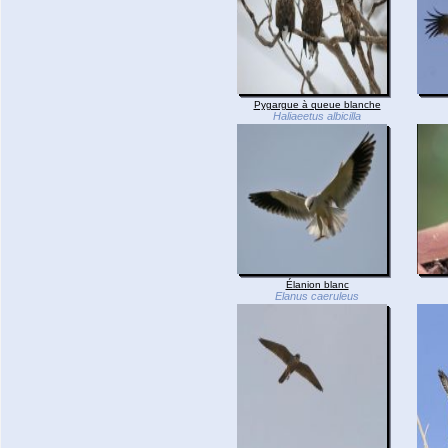
Pygargue à queue blanche
Haliaeetus albicilla
Élanion blanc
Elanus caeruleus