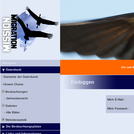
Startseite
Um auf d
Datenbank
-
Startseite der Datenbank
Einloggen
-
Unsere Charta
Beobachtungen
-
Jahresübersicht
Mein E-Mail :
Galerien
Mein Passwort :
-
Alle Bilder
Websitestatistik
Die Beobachtungsplätze
Links und Informationen