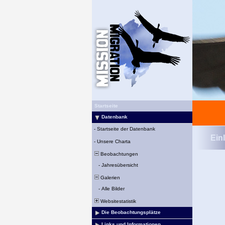
Startseite
Datenbank
-
Startseite der Datenbank
Ein
-
Unsere Charta
Beobachtungen
-
Jahresübersicht
Galerien
-
Alle Bilder
Websitestatistik
Die Beobachtungsplätze
Links und Informationen