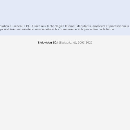
boration du réseau LPO. Grâce aux technologies Internet, débutants, amateurs et professionnels 
s réel leur découverte et ainsi améliorer la connaissance et la protection de la faune
Biolovision Sàrl
(Switzerland), 2003-2026