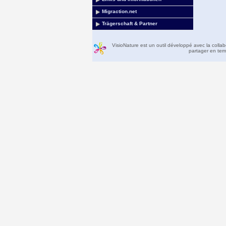
Migraction.net
Trägerschaft & Partner
VisioNature est un outil développé avec la colla
partager en temp