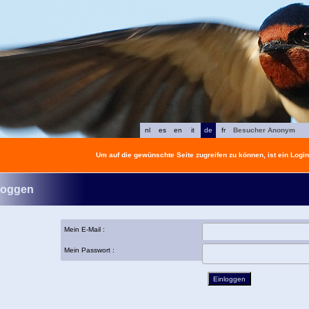
nl
es
en
it
de
fr
Besucher Anonym
Um auf die gewünschte Seite zugreifen zu können, ist ein Login 
loggen
Mein E-Mail :
Mein Passwort :