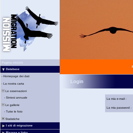
Pagina iniziale
Database
-
Homepage dei dati
Login
-
La nostra carta
Le osservazioni
-
Sintesi annuale
La mia e-mail :
Le gallerie
La mia password :
-
Tutte le foto
Statistiche
I siti di migrazione
Risorse e links