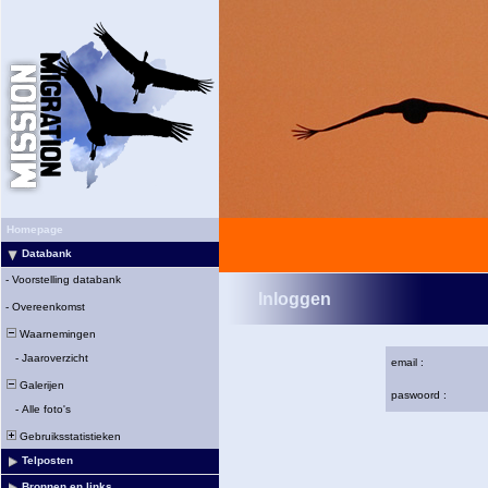
Homepage
Databank
-
Voorstelling databank
Inloggen
-
Overeenkomst
Waarnemingen
-
Jaaroverzicht
email :
Galerijen
paswoord :
-
Alle foto's
Gebruiksstatistieken
Telposten
Bronnen en links