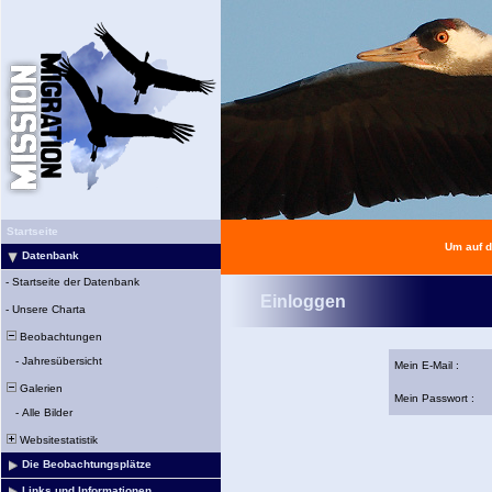
Startseite
Um auf d
Datenbank
-
Startseite der Datenbank
Einloggen
-
Unsere Charta
Beobachtungen
-
Jahresübersicht
Mein E-Mail :
Galerien
Mein Passwort :
-
Alle Bilder
Websitestatistik
Die Beobachtungsplätze
Links und Informationen