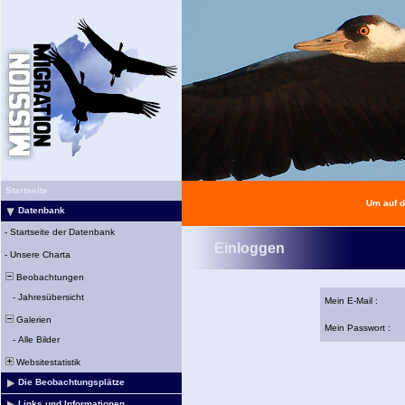
Startseite
Um auf d
Datenbank
-
Startseite der Datenbank
Einloggen
-
Unsere Charta
Beobachtungen
-
Jahresübersicht
Mein E-Mail :
Galerien
Mein Passwort :
-
Alle Bilder
Websitestatistik
Die Beobachtungsplätze
Links und Informationen